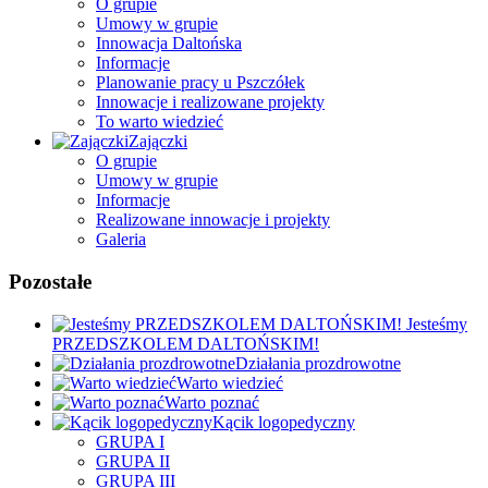
O grupie
Umowy w grupie
Innowacja Daltońska
Informacje
Planowanie pracy u Pszczółek
Innowacje i realizowane projekty
To warto wiedzieć
Zajączki
O grupie
Umowy w grupie
Informacje
Realizowane innowacje i projekty
Galeria
Pozostałe
Jesteśmy
PRZEDSZKOLEM DALTOŃSKIM!
Działania prozdrowotne
Warto wiedzieć
Warto poznać
Kącik logopedyczny
GRUPA I
GRUPA II
GRUPA III