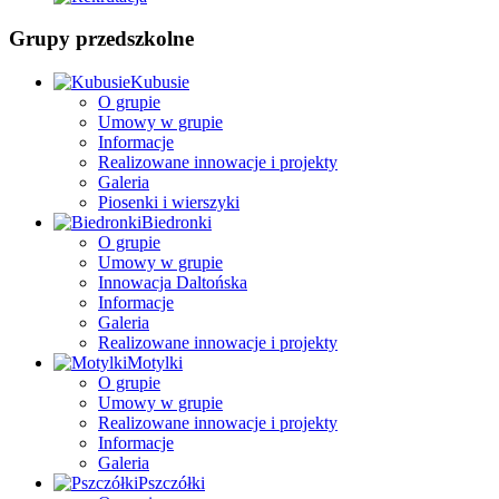
Grupy przedszkolne
Kubusie
O grupie
Umowy w grupie
Informacje
Realizowane innowacje i projekty
Galeria
Piosenki i wierszyki
Biedronki
O grupie
Umowy w grupie
Innowacja Daltońska
Informacje
Galeria
Realizowane innowacje i projekty
Motylki
O grupie
Umowy w grupie
Realizowane innowacje i projekty
Informacje
Galeria
Pszczółki