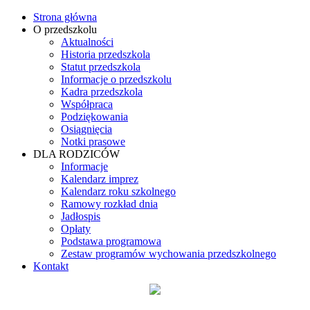
Strona główna
O przedszkolu
Aktualności
Historia przedszkola
Statut przedszkola
Informacje o przedszkolu
Kadra przedszkola
Współpraca
Podziękowania
Osiągnięcia
Notki prasowe
DLA RODZICÓW
Informacje
Kalendarz imprez
Kalendarz roku szkolnego
Ramowy rozkład dnia
Jadłospis
Opłaty
Podstawa programowa
Zestaw programów wychowania przedszkolnego
Kontakt