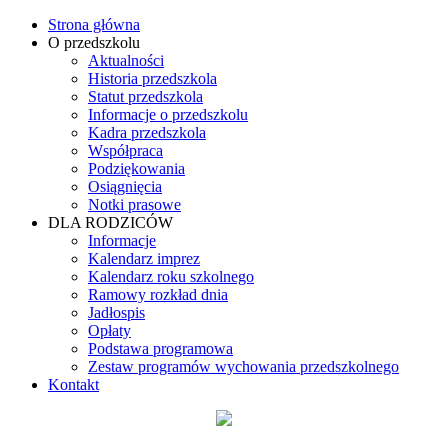
Strona główna
O przedszkolu
Aktualności
Historia przedszkola
Statut przedszkola
Informacje o przedszkolu
Kadra przedszkola
Współpraca
Podziękowania
Osiągnięcia
Notki prasowe
DLA RODZICÓW
Informacje
Kalendarz imprez
Kalendarz roku szkolnego
Ramowy rozkład dnia
Jadłospis
Opłaty
Podstawa programowa
Zestaw programów wychowania przedszkolnego
Kontakt