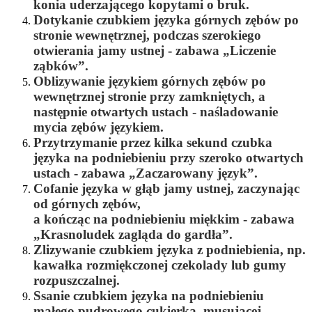
konia uderzającego kopytami o bruk.
Dotykanie czubkiem języka górnych zębów po
stronie wewnętrznej, podczas szerokiego
otwierania jamy ustnej - zabawa „Liczenie
ząbków”.
Oblizywanie językiem górnych zębów po
wewnętrznej stronie przy zamkniętych, a
następnie otwartych ustach - naśladowanie
mycia zębów językiem.
Przytrzymanie przez kilka sekund czubka
języka na podniebieniu przy szeroko otwartych
ustach - zabawa „Zaczarowany język”.
Cofanie języka w głąb jamy ustnej, zaczynając
od górnych zębów,
a kończąc na podniebieniu miękkim - zabawa
„Krasnoludek zagląda do gardła”.
Zlizywanie czubkiem języka z podniebienia, np.
kawałka rozmiękczonej czekolady lub gumy
rozpuszczalnej.
Ssanie czubkiem języka na podniebieniu
małego pudrowego cukierka, musującej