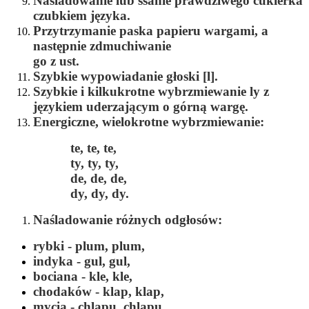
Naśladowanie lub ssanie prawdziwego cukierka
czubkiem języka.
Przytrzymanie paska papieru wargami, a
następnie zdmuchiwanie
go z ust.
Szybkie wypowiadanie głoski [
l].
Szybkie i kilkukrotne wybrzmiewanie
ly
z
językiem uderzającym o górną wargę.
Energiczne, wielokrotne wybrzmiewanie:
te, te, te,
ty, ty, ty,
de, de, de,
dy, dy, dy.
Naśladowanie różnych odgłosów:
rybki -
plum, plum,
indyka -
gul, gul,
bociana -
kle, kle,
chodaków -
klap, klap,
mycia -
chlapu, chlapu,