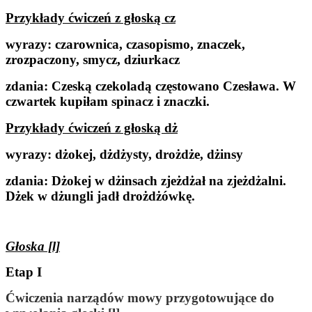
Przykłady ćwiczeń z głoską cz
wyrazy:
czarownica, czasopismo, znaczek,
zrozpaczony, smycz, dziurkacz
zdania:
Czeską czekoladą częstowano Czesława. W
czwartek kupiłam spinacz i znaczki.
Przykłady ćwiczeń z głoską dż
wyrazy:
dżokej, dżdżysty, drożdże, dżinsy
zdania:
Dżokej w dżinsach zjeżdżał na zjeżdżalni.
Dżek w dżungli jadł drożdżówkę.
Głoska [l]
Etap I
Ćwiczenia narządów mowy przygotowujące do