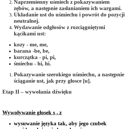
Naprzemienny uśmiech z pokazywaniem
zębów, a następnie zasłanianiem ich wargami.
Układanie ust do uśmiechu i powrót do pozycji
neutralnej.
Wydawanie odgłosów z rozciągniętymi
kącikami ust:
kozy -
me, me
,
barana -
be, be
,
kurczątka -
pi, pi
,
śmiechu -
hi, hi
.
Pokazywanie szerokiego uśmiechu, a następnie
ściąganie ust, jak przy głosce [u].
Etap II – wywołania dźwięku
Wywoływanie głosek s , z
wysuwanie języka tak, aby jego czubek