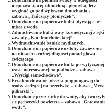
Dmuchanie na płomień świecy w odległości
niepozwalającej zdmuchnąć płomyka, lecz
wyginać go pod wpływem dmuchania -
zabawa
„Tańczący płomyczek”
.
Dmuchanie na papierowe łódki pływające w
misce z wodą.
Zdmuchiwanie kulki waty kosmetycznej z ręki -
zawody
„Kto dmuchnie dalej”
.
Wydmuchiwanie baniek mydlanych.
Dmuchanie na papierowe ozdoby zawieszone
na nitkach o różnej długości ponad głową
ćwiczącego.
Dmuchanie na papierowe kulki po wytyczonej
trasie narysowanej na podłodze – zabawa
„
Wyścigi samochodowe”
.
Przedmuchiwanie piłeczki pingpongowej do
osoby siedzącej na przeciwko – zabawa
„
Mecz
piłkarski”.
Dmuchanie przez rurkę do wody, aby tworzyły
się pęcherzyki powietrza – zabawa
„
Gotowanie
wody”
.