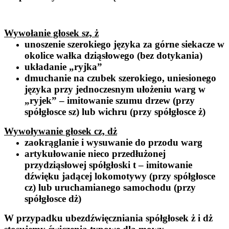
Wywołanie głosek sz, ż
unoszenie szerokiego języka za górne siekacze w
okolice wałka dziąsłowego (bez dotykania)
układanie „ryjka”
dmuchanie na czubek szerokiego, uniesionego
języka przy jednoczesnym ułożeniu warg w
„ryjek” – imitowanie szumu drzew (przy
spółgłosce
sz
) lub wichru (przy spółgłosce
ż
)
Wywoływanie głosek cz, dż
zaokrąglanie i wysuwanie do przodu warg
artykułowanie nieco przedłużonej
przydziąsłowej spółgłoski
t
– imitowanie
dźwięku jadącej lokomotywy (przy spółgłosce
cz)
lub uruchamianego samochodu (przy
spółgłosce
dż
)
W przypadku ubezdźwięczniania spółgłosek
ż
i
dż