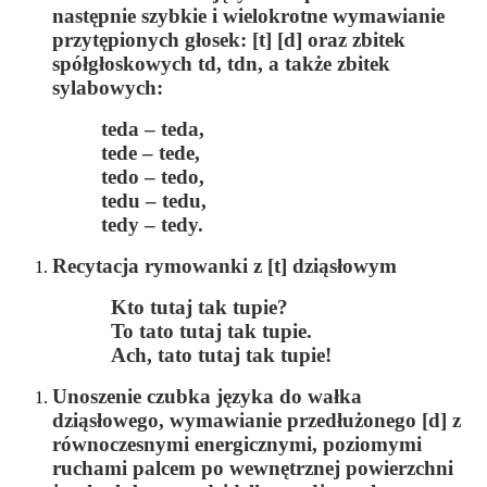
następnie szybkie i wielokrotne wymawianie
przytępionych głosek:
[t] [d]
oraz zbitek
spółgłoskowych
td, tdn,
a także zbitek
sylabowych:
teda – teda,
tede – tede,
tedo – tedo,
tedu – tedu,
tedy – tedy.
Recytacja rymowanki z
[t]
dziąsłowym
Kto tutaj tak tupie?
To tato tutaj tak tupie.
Ach, tato tutaj tak tupie!
Unoszenie czubka języka do wałka
dziąsłowego, wymawianie przedłużonego [
d]
z
równoczesnymi energicznymi, poziomymi
ruchami palcem po wewnętrznej powierzchni