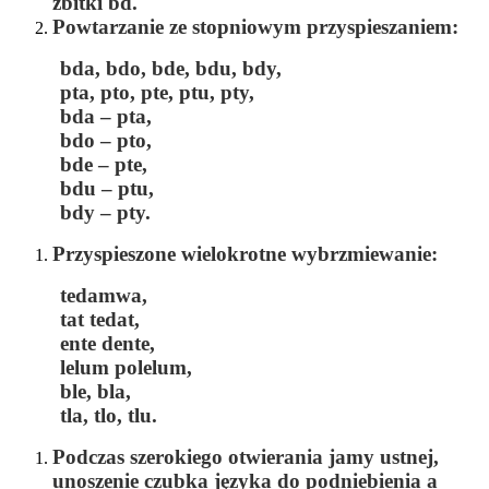
zbitki
bd
.
Powtarzanie ze stopniowym przyspieszaniem:
bda, bdo, bde, bdu, bdy,
pta, pto, pte, ptu, pty,
bda – pta,
bdo – pto,
bde – pte,
bdu – ptu,
bdy – pty.
Przyspieszone wielokrotne wybrzmiewanie:
tedamwa,
tat tedat,
ente dente,
lelum polelum,
ble, bla,
tla, tlo, tlu.
Podczas szerokiego otwierania jamy ustnej,
unoszenie czubka języka do podniebienia a