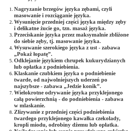
Nagryzanie brzegów języka zębami, czyli
masowanie i rozciąganie języka.
Wysunięcie przedniej części języka między zęby
i delikatne żucie go, tzn. masaż języka.
Przeciskanie języka przez maksymalnie zbliżone
do siebie zęby, tj. masowanie języka.
Wysuwanie szerokiego języka z ust - zabawa
„
Pokaż łopatę”
.
Odklejanie językiem chrupek kukurydzianych
lub opłatka z podniebienia.
Klaskanie czubkiem języka o podniebienie
twarde, od najwolniejszych uderzeń po
najszybsze - zabawa „
Jedzie konik”
.
Wielokrotne odrywanie języka przyklejonego
całą powierzchnią - do podniebienia - zabawa
w mlaskanie
.
Zlizywanie z przedniej części podniebienia
twardego przyklejonego kawałka czekolady,
kropli miodu, odrobiny dżemu lub opłatka.