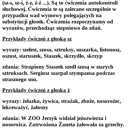
(sz-s, sz-ś, ż-z, ż-ź ...). Są to ćwiczenia autokontroli
słuchowej. Ćwiczenia te są zalecane szczególnie w
przypadku wad wymowy polegających na
substytucji głosek. Ćwiczenia rozpoczynamy od
wyrazów, przechodząc stopniowo do zdań.
Przykłady ćwiczeń z głoską sz
wyrazy
: szelest, szosa, sztruksy, suszarka, listonosz,
oszust, staruszek, Staszek, skrzydło, skrzyp
zdania:
Strapiony Staszek szedł szosą w starych
sztruksach. Sergiusz szarpał szympansa podczas
strasznego snu.
Przykłady ćwiczeń z głoską ż
wyrazy:
żelazko, żywica, strażak, zboże, nosorożec,
lekceważyć, żałosny
zdania:
W ZOO Jerzyk widział jeżozwierza i
nosorożca. Zatrwożona Żaneta żałowała za grzechy.