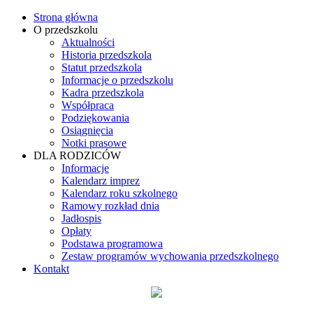
Strona główna
O przedszkolu
Aktualności
Historia przedszkola
Statut przedszkola
Informacje o przedszkolu
Kadra przedszkola
Współpraca
Podziękowania
Osiągnięcia
Notki prasowe
DLA RODZICÓW
Informacje
Kalendarz imprez
Kalendarz roku szkolnego
Ramowy rozkład dnia
Jadłospis
Opłaty
Podstawa programowa
Zestaw programów wychowania przedszkolnego
Kontakt