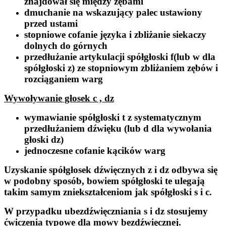
znajdował się między zębami
dmuchanie na wskazujący palec ustawiony
przed ustami
stopniowe cofanie języka i zbliżanie siekaczy
dolnych do górnych
przedłużanie artykulacji spółgłoski
f
(lub
w
dla
spółgłoski
z
) ze stopniowym zbliżaniem zębów i
rozciąganiem warg
Wywoływanie głosek c , dz
wymawianie spółgłoski
t
z systematycznym
przedłużaniem dźwięku (lub
d
dla wywołania
głoski
dz
)
jednoczesne cofanie kącików warg
Uzyskanie spółgłosek dźwięcznych
z
i
dz
odbywa się
w podobny sposób, bowiem spółgłoski te ulegają
takim samym zniekształceniom jak spółgłoski
s
i
c
.
W przypadku ubezdźwięczniania
s
i
dz
stosujemy
ćwiczenia typowe dla mowy bezdźwięcznej.