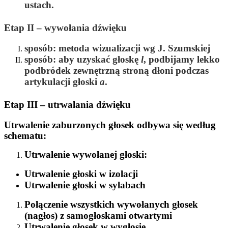
ustach.
Etap II – wywołania dźwięku
sposób: metoda wizualizacji wg J. Szumskiej
sposób: aby uzyskać głoskę
l
, podbijamy lekko
podbródek zewnętrzną stroną dłoni podczas
artykulacji głoski
a
.
Etap III – utrwalania dźwięku
Utrwalenie zaburzonych głosek odbywa się według
schematu:
Utrwalenie wywołanej głoski:
Utrwalenie głoski w izolacji
Utrwalenie głoski w sylabach
Połączenie wszystkich wywołanych głosek
(nagłos) z samogłoskami otwartymi
Utrwalenie głosek w wygłosie