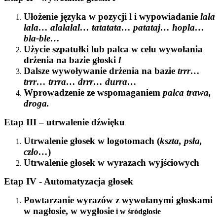
Ułożenie języka w pozycji
l
i wypowiadanie
lala
lala… alalalal… tatatata… patataj… hopla…
bla-ble…
Użycie szpatułki lub palca w celu wywołania
drżenia na bazie głoski
l
Dalsze wywoływanie drżenia na bazie
trrr…
trrr… trrra… drrr… durra…
Wprowadzenie ze wspomaganiem
palca trawa,
droga.
Etap III – utrwalenie dźwięku
Utrwalenie głosek w logotomach (
kszta, psła,
czło…
)
Utrwalenie głosek w wyrazach wyjściowych
Etap IV - Automatyzacja głosek
Powtarzanie wyrazów z wywołanymi głoskami
w nagłosie, w wygłosie
i w śródgłosie