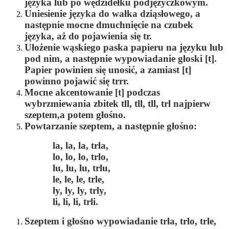
języka lub po wędzidełku podjęzyczkowym.
Uniesienie języka do wałka dziąsłowego, a
następnie mocne dmuchnięcie na czubek
języka, aż do pojawienia się
tr
.
Ułożenie wąskiego paska papieru na języku lub
pod nim, a następnie wypowiadanie głoski
[t]
.
Papier powinien się unosić, a zamiast
[t]
powinno pojawić się
trrr.
Mocne akcentowanie
[t]
podczas
wybrzmiewania zbitek
tll, tll, tll, trl
najpierw
szeptem,a potem głośno.
Powtarzanie szeptem, a następnie głośno:
la, la, la, trla,
lo, lo, lo, trlo,
lu, lu, lu, trlu,
le, le, le, trle,
ly, ly, ly, trly,
li, li, li, trli.
Szeptem i głośno wypowiadanie
trla, trlo, trle,