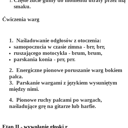
Częste żucie gumy do momentu utraty przez nią
smaku.
Ćwiczenia warg
1. Naśladowanie odgłosów z otoczenia:
samopoczucia w czasie zimna -
brr, brr,
ruszającego motocykla -
brum, brum,
parskania konia -
prr, prr.
2. Energiczne pionowe poruszanie warg bokiem
palca.
3. Parskanie wargami z językiem wysuniętym
między nimi.
4. Pionowe ruchy palcami po wargach,
naśladujące grę na gitarze lub harfie.
Etap II - wywołanie głoski r