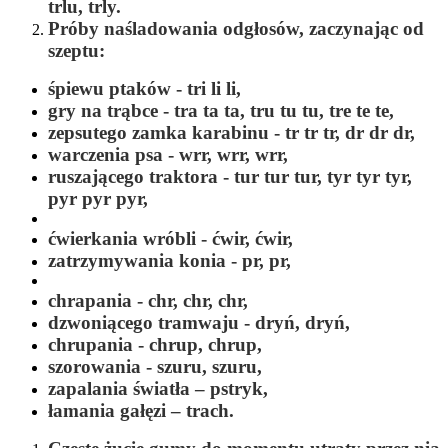
trlu, trly.
Próby naśladowania odgłosów, zaczynając od
szeptu:
śpiewu ptaków -
tri li li,
gry na trąbce -
tra ta ta, tru tu tu, tre te te,
zepsutego zamka karabinu -
tr tr tr, dr dr dr,
warczenia psa -
wrr, wrr, wrr,
ruszającego traktora -
tur tur tur, tyr tyr tyr,
pyr pyr pyr,
ćwierkania wróbli -
ćwir, ćwir,
zatrzymywania konia -
pr, pr,
chrapania -
chr, chr, chr,
dzwoniącego tramwaju -
dryń, dryń,
chrupania -
chrup, chrup,
szorowania -
szuru, szuru,
zapalania światła –
pstryk,
łamania gałęzi –
trach.