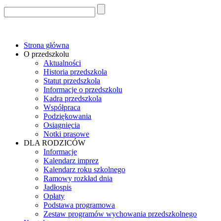
Strona główna
O przedszkolu
Aktualności
Historia przedszkola
Statut przedszkola
Informacje o przedszkolu
Kadra przedszkola
Współpraca
Podziękowania
Osiągnięcia
Notki prasowe
DLA RODZICÓW
Informacje
Kalendarz imprez
Kalendarz roku szkolnego
Ramowy rozkład dnia
Jadłospis
Opłaty
Podstawa programowa
Zestaw programów wychowania przedszkolnego