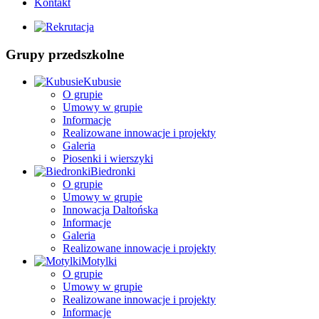
Kontakt
Grupy przedszkolne
Kubusie
O grupie
Umowy w grupie
Informacje
Realizowane innowacje i projekty
Galeria
Piosenki i wierszyki
Biedronki
O grupie
Umowy w grupie
Innowacja Daltońska
Informacje
Galeria
Realizowane innowacje i projekty
Motylki
O grupie
Umowy w grupie
Realizowane innowacje i projekty
Informacje