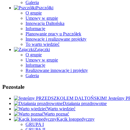
Galeria
Pszczółki
O grupie
Umowy w grupie
Innowacja Daltońska
Informacje
Planowanie pracy u Pszczółek
Innowacje i realizowane projekty
To warto wiedzieć
Zajączki
O grupie
Umowy w grupie
Informacje
Realizowane innowacje i projekty
Galeria
Pozostałe
Jesteśmy
Działania prozdrowotne
Warto wiedzieć
Warto poznać
Kącik logopedyczny
GRUPA I
GRUPA II