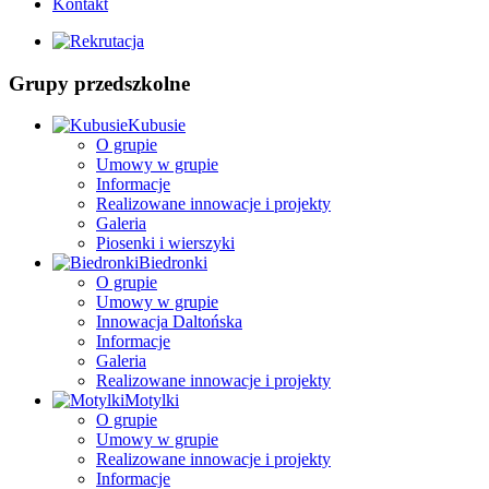
Kontakt
Grupy przedszkolne
Kubusie
O grupie
Umowy w grupie
Informacje
Realizowane innowacje i projekty
Galeria
Piosenki i wierszyki
Biedronki
O grupie
Umowy w grupie
Innowacja Daltońska
Informacje
Galeria
Realizowane innowacje i projekty
Motylki
O grupie
Umowy w grupie
Realizowane innowacje i projekty
Informacje