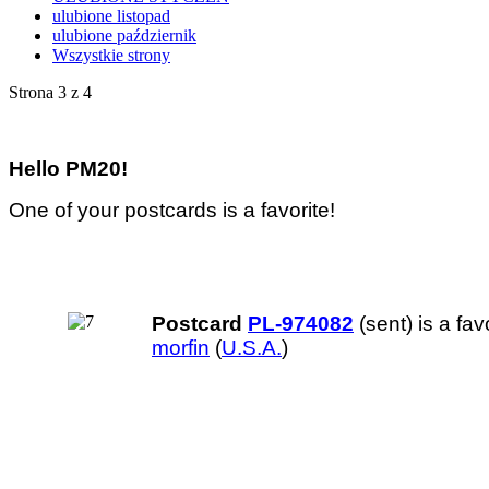
ulubione listopad
ulubione październik
Wszystkie strony
Strona 3 z 4
Hello PM20!
One of your postcards is a favorite!
Postcard
PL-974082
(sent) is a favo
morfin
(
U.S.A.
)