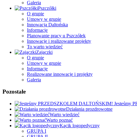
Galeria
Pszczółki
O grupie
Umowy w grupie
Innowacja Daltońska
Informacje
Planowanie pracy u Pszczółek
Innowacje i realizowane projekty
To warto wiedzieć
Zajączki
O grupie
Umowy w grupie
Informacje
Realizowane innowacje i projekty
Galeria
Pozostałe
Jesteśmy
Działania prozdrowotne
Warto wiedzieć
Warto poznać
Kącik logopedyczny
GRUPA I
GRUPA II