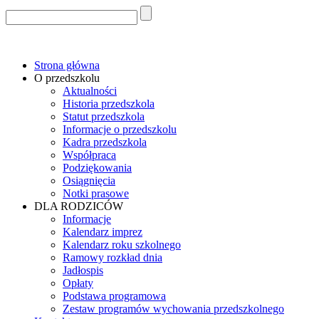
Strona główna
O przedszkolu
Aktualności
Historia przedszkola
Statut przedszkola
Informacje o przedszkolu
Kadra przedszkola
Współpraca
Podziękowania
Osiągnięcia
Notki prasowe
DLA RODZICÓW
Informacje
Kalendarz imprez
Kalendarz roku szkolnego
Ramowy rozkład dnia
Jadłospis
Opłaty
Podstawa programowa
Zestaw programów wychowania przedszkolnego