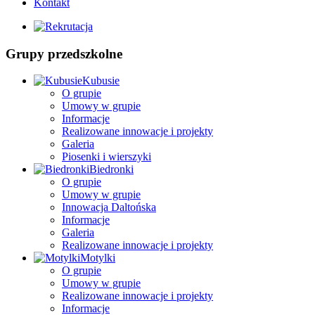
Kontakt
Grupy przedszkolne
Kubusie
O grupie
Umowy w grupie
Informacje
Realizowane innowacje i projekty
Galeria
Piosenki i wierszyki
Biedronki
O grupie
Umowy w grupie
Innowacja Daltońska
Informacje
Galeria
Realizowane innowacje i projekty
Motylki
O grupie
Umowy w grupie
Realizowane innowacje i projekty
Informacje