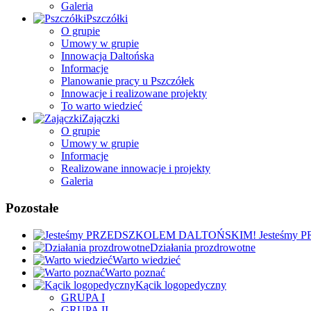
Galeria
Pszczółki
O grupie
Umowy w grupie
Innowacja Daltońska
Informacje
Planowanie pracy u Pszczółek
Innowacje i realizowane projekty
To warto wiedzieć
Zajączki
O grupie
Umowy w grupie
Informacje
Realizowane innowacje i projekty
Galeria
Pozostałe
Jesteśmy
Działania prozdrowotne
Warto wiedzieć
Warto poznać
Kącik logopedyczny
GRUPA I
GRUPA II