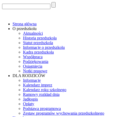
Strona główna
O przedszkolu
Aktualności
Historia przedszkola
Statut przedszkola
Informacje o przedszkolu
Kadra przedszkola
Współpraca
Podziękowania
Osiągnięcia
Notki prasowe
DLA RODZICÓW
Informacje
Kalendarz imprez
Kalendarz roku szkolnego
Ramowy rozkład dnia
Jadłospis
Opłaty
Podstawa programowa
Zestaw programów wychowania przedszkolnego