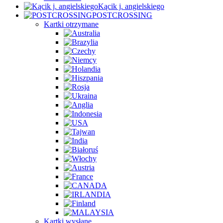
Kącik j. angielskiego
POSTCROSSING
Kartki otrzymane
Kartki wysłane