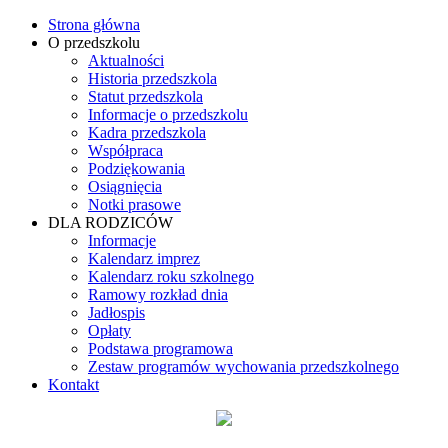
Strona główna
O przedszkolu
Aktualności
Historia przedszkola
Statut przedszkola
Informacje o przedszkolu
Kadra przedszkola
Współpraca
Podziękowania
Osiągnięcia
Notki prasowe
DLA RODZICÓW
Informacje
Kalendarz imprez
Kalendarz roku szkolnego
Ramowy rozkład dnia
Jadłospis
Opłaty
Podstawa programowa
Zestaw programów wychowania przedszkolnego
Kontakt