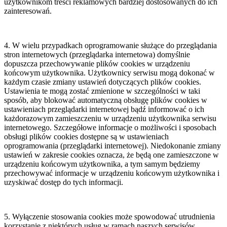
użytkownikom treści reklamowych bardziej dostosowanych do ich
zainteresowań.
4. W wielu przypadkach oprogramowanie służące do przeglądania
stron internetowych (przeglądarka internetowa) domyślnie
dopuszcza przechowywanie plików cookies w urządzeniu
końcowym użytkownika. Użytkownicy serwisu mogą dokonać w
każdym czasie zmiany ustawień dotyczących plików cookies.
Ustawienia te mogą zostać zmienione w szczególności w taki
sposób, aby blokować automatyczną obsługę plików cookies w
ustawieniach przeglądarki internetowej bądź informować o ich
każdorazowym zamieszczeniu w urządzeniu użytkownika serwisu
internetowego. Szczegółowe informacje o możliwości i sposobach
obsługi plików cookies dostępne są w ustawieniach
oprogramowania (przeglądarki internetowej). Niedokonanie zmiany
ustawień w zakresie cookies oznacza, że będą one zamieszczone w
urządzeniu końcowym użytkownika, a tym samym będziemy
przechowywać informacje w urządzeniu końcowym użytkownika i
uzyskiwać dostęp do tych informacji.
5. Wyłączenie stosowania cookies może spowodować utrudnienia
korzystanie z niektórych usług w ramach naszych serwisów