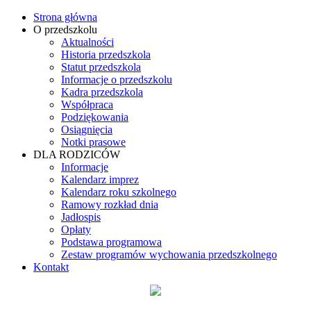
Strona główna
O przedszkolu
Aktualności
Historia przedszkola
Statut przedszkola
Informacje o przedszkolu
Kadra przedszkola
Współpraca
Podziękowania
Osiągnięcia
Notki prasowe
DLA RODZICÓW
Informacje
Kalendarz imprez
Kalendarz roku szkolnego
Ramowy rozkład dnia
Jadłospis
Opłaty
Podstawa programowa
Zestaw programów wychowania przedszkolnego
Kontakt