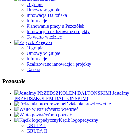
O grupie
Umowy w grupie
Innowacja Daltońska
Informacje
Planowanie pracy u Pszczółek
Innowacje i realizowane projekty
To warto wiedzieć
Zajączki
O grupie
Umowy w grupie
Informacje
Realizowane innowacje i projekty
Galeria
Pozostałe
Jesteśmy
PRZEDSZKOLEM DALTOŃSKIM!
Działania prozdrowotne
Warto wiedzieć
Warto poznać
Kącik logopedyczny
GRUPA I
GRUPA II