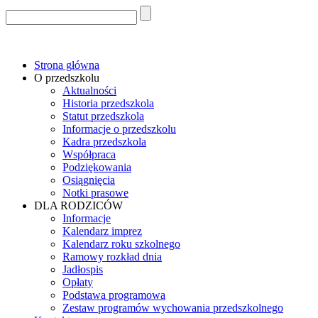
Strona główna
O przedszkolu
Aktualności
Historia przedszkola
Statut przedszkola
Informacje o przedszkolu
Kadra przedszkola
Współpraca
Podziękowania
Osiągnięcia
Notki prasowe
DLA RODZICÓW
Informacje
Kalendarz imprez
Kalendarz roku szkolnego
Ramowy rozkład dnia
Jadłospis
Opłaty
Podstawa programowa
Zestaw programów wychowania przedszkolnego