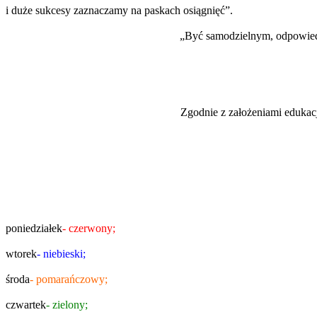
i du
ż
e sukcesy zaznaczamy na paskach osiągnięć”.
„
Być samodzielnym, odpowiedz
Zgodnie z założeniami edukacj
poniedziałek
- czerwony;
wtorek
- niebieski;
środa
- pomarańczowy;
czwartek
- zielony;