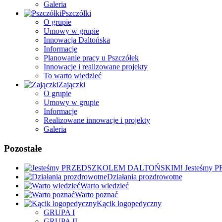
Galeria
Pszczółki
O grupie
Umowy w grupie
Innowacja Daltońska
Informacje
Planowanie pracy u Pszczółek
Innowacje i realizowane projekty
To warto wiedzieć
Zajączki
O grupie
Umowy w grupie
Informacje
Realizowane innowacje i projekty
Galeria
Pozostałe
Jesteśmy
Działania prozdrowotne
Warto wiedzieć
Warto poznać
Kącik logopedyczny
GRUPA I
GRUPA II