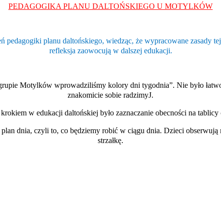
PEDAGOGIKA PLANU DALTOŃSKIEGO U MOTYLKÓW
ń pedagogiki planu daltońskiego, wiedząc, że wypracowane zasady tej
refleksja zaowocują w dalszej edukacji.
rupie Motylków wprowadziliśmy kolory dni tygodnia”. Nie było łatwo, 
znakomicie sobie radzimy
J
.
krokiem w edukacji daltońskiej było zaznaczanie obecnośc
i
na tablicy
lan dnia, czyli to, co będziemy robić w ciągu dnia. Dzieci obserwują n
strzałkę.