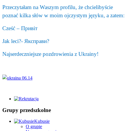
Przeczytałam na Waszym profilu, że chcielibyście
poznać kilka słów w moim ojczystym języku, a zatem:
Cześć –
Привіт
Jak leci?-
Як
справи
?
Najserdeczniejsze pozdrowienia z Ukrainy!
Grupy przedszkolne
Kubusie
O grupie