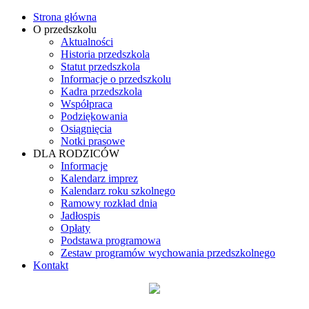
Strona główna
O przedszkolu
Aktualności
Historia przedszkola
Statut przedszkola
Informacje o przedszkolu
Kadra przedszkola
Współpraca
Podziękowania
Osiągnięcia
Notki prasowe
DLA RODZICÓW
Informacje
Kalendarz imprez
Kalendarz roku szkolnego
Ramowy rozkład dnia
Jadłospis
Opłaty
Podstawa programowa
Zestaw programów wychowania przedszkolnego
Kontakt