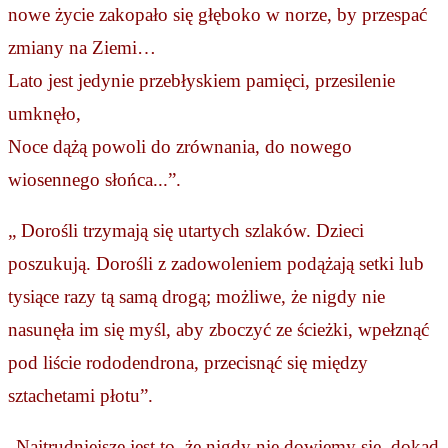
nowe życie zakopało się głęboko w norze, by przespać 
zmiany na Ziemi…
Lato jest jedynie przebłyskiem pamięci, przesilenie 
umknęło,
Noce dążą powoli do zrównania, do nowego 
wiosennego słońca...”.
„ Dorośli trzymają się utartych szlaków. Dzieci 
poszukują. Dorośli z zadowoleniem podążają setki lub 
tysiące razy tą samą drogą; możliwe, że nigdy nie 
nasunęła im się myśl, aby zboczyć ze ścieżki, wpełznąć 
pod liście rododendrona, przecisnąć się między 
sztachetami płotu”.
„Najtrudniejsze jest to, że nigdy nie dowiemy się, dokąd 