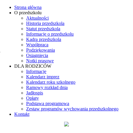
Strona główna
O przedszkolu
Aktualności
Historia przedszkola
Statut przedszkola
Informacje o przedszkolu
Kadra przedszkola
Współpraca
Podziękowania
Osiągnięcia
Zupa mleczna z płatków
Notki prasowe
owsianych, chleb zwykły i
DLA RODZICÓW
Z
dworski z masłem, serem
Informacje
Herbata, wafelki ,jabłko
żółtym, marchewka
Kalendarz imprez
Kalendarz roku szkolnego
Ramowy rozkład dnia
Jadłospis
Opłaty
Podstawa programowa
Zestaw programów wychowania przedszkolnego
Kontakt