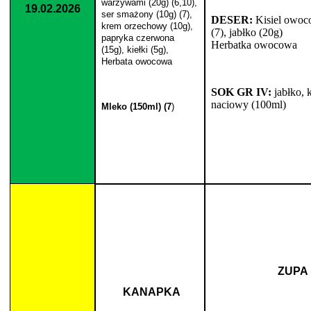
warzywami (20g) (6,10),
19.02.2026
ser smażony (10g) (7),
DESER:
Kisiel owoc
krem orzechowy (10g),
(7), jabłko (20g)
papryka czerwona
Herbatka owocowa
(15g), kiełki (5g),
Herbata owocowa
SOK GR IV:
jabłko, k
naciowy (100ml)
Mleko (150ml) (7
)
ZUPA
KANAPKA