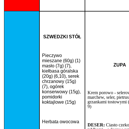
SZWEDZKI STÓŁ
Pieczywo
mieszane (60g) (1)
ZUPA
masło (7g) (7),
kiełbasa góralska
(20g) (6,10), serek
chrzanowy (15g)
(7), ogórek
konserwowy (15g),
Krem porowo - selerow
pomidorki
marchew, seler, pietrus
grzankami tostowymi (
koktajlowe (15g)
9)
Herbata owocowa
DESER:
Ciasto czek