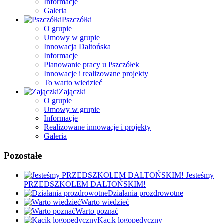
Informacje
Galeria
Pszczółki
O grupie
Umowy w grupie
Innowacja Daltońska
Informacje
Planowanie pracy u Pszczółek
Innowacje i realizowane projekty
To warto wiedzieć
Zajączki
O grupie
Umowy w grupie
Informacje
Realizowane innowacje i projekty
Galeria
Pozostałe
Jesteśmy
PRZEDSZKOLEM DALTOŃSKIM!
Działania prozdrowotne
Warto wiedzieć
Warto poznać
Kącik logopedyczny