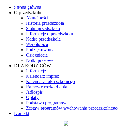
Strona główna
O przedszkolu
Aktualności
Historia przedszkola
Statut przedszkola
Informacje o przedszkolu
Kadra przedszkola
Współpraca
Podziękowania
Osiągnięcia
Notki prasowe
DLA RODZICÓW
Informacje
Kalendarz imprez
Kalendarz roku szkolnego
Ramowy rozkład dnia
Jadłospis
Opłaty
Podstawa programowa
Zestaw programów wychowania przedszkolnego
Kontakt