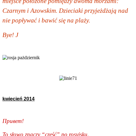
miejsce położone pomiędzy dwoma morzami:
Czarnym i Azowskim. Dzieciaki przyjeżdżają nad
nie popływać i bawić się na plaży.
Bye!
J
kwiecień 2014
Πривет
!
To słowo znaczy “cześć” po rosyjsku.