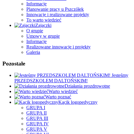
Informacje
Planowanie pracy u Pszczółek
Innowacje i realizowane projekty
To warto wiedzieć
Zajączki
O grupie
Umowy w grupie
Informacje
Realizowane innowacje i projekty
Galeria
Pozostałe
Jesteśmy
PRZEDSZKOLEM DALTOŃSKIM!
Działania prozdrowotne
Warto wiedzieć
Warto poznać
Kącik logopedyczny
GRUPA I
GRUPA II
GRUPA III
GRUPA IV
GRUPA V