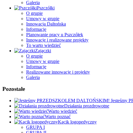
Galeria
Pszczółki
O grupie
Umowy w grupie
Innowacja Daltońska
Informacje
Planowanie pracy u Pszczółek
Innowacje i realizowane projekty
To warto wiedzieć
Zajączki
O grupie
Umowy w grupie
Informacje
Realizowane innowacje i projekty
Galeria
Pozostałe
Jesteśmy
Działania prozdrowotne
Warto wiedzieć
Warto poznać
Kącik logopedyczny
GRUPA I
GRUPA II