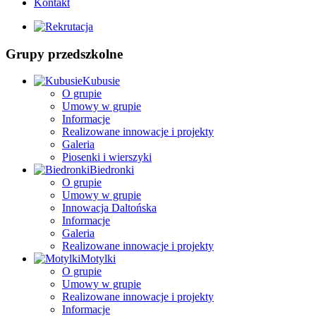
Kontakt
Grupy przedszkolne
Kubusie
O grupie
Umowy w grupie
Informacje
Realizowane innowacje i projekty
Galeria
Piosenki i wierszyki
Biedronki
O grupie
Umowy w grupie
Innowacja Daltońska
Informacje
Galeria
Realizowane innowacje i projekty
Motylki
O grupie
Umowy w grupie
Realizowane innowacje i projekty
Informacje