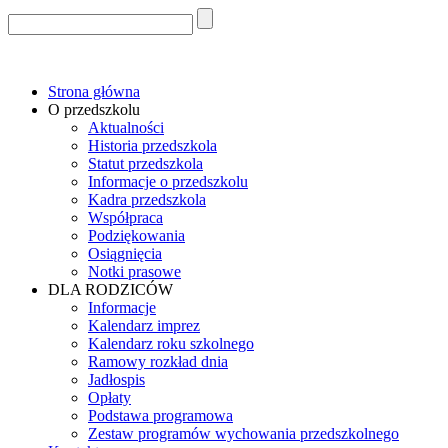
Strona główna
O przedszkolu
Aktualności
Historia przedszkola
Statut przedszkola
Informacje o przedszkolu
Kadra przedszkola
Współpraca
Podziękowania
Osiągnięcia
Notki prasowe
DLA RODZICÓW
Informacje
Kalendarz imprez
Kalendarz roku szkolnego
Ramowy rozkład dnia
Jadłospis
Opłaty
Podstawa programowa
Zestaw programów wychowania przedszkolnego