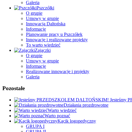
Galeria
Pszczółki
O grupie
Umowy w grupie
Innowacja Daltońska
Informacje
Planowanie pracy u Pszczółek
Innowacje i realizowane projekty
To warto wiedzieć
Zajączki
O grupie
Umowy w grupie
Informacje
Realizowane innowacje i projekty
Galeria
Pozostałe
Jesteśmy
Działania prozdrowotne
Warto wiedzieć
Warto poznać
Kącik logopedyczny
GRUPA I
GRUPA II