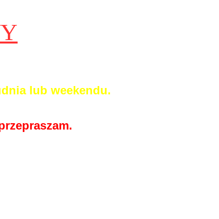
WY
udnia lub weekendu.
 przepraszam.