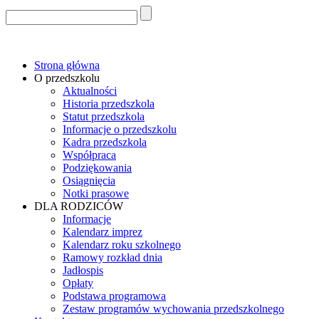
Strona główna
O przedszkolu
Aktualności
Historia przedszkola
Statut przedszkola
Informacje o przedszkolu
Kadra przedszkola
Współpraca
Podziękowania
Osiągnięcia
Notki prasowe
DLA RODZICÓW
Informacje
Kalendarz imprez
Kalendarz roku szkolnego
Ramowy rozkład dnia
Jadłospis
Opłaty
Podstawa programowa
Zestaw programów wychowania przedszkolnego