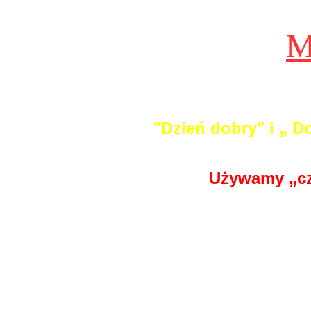
M
"Dzień dobry" i „ 
Używamy „cza