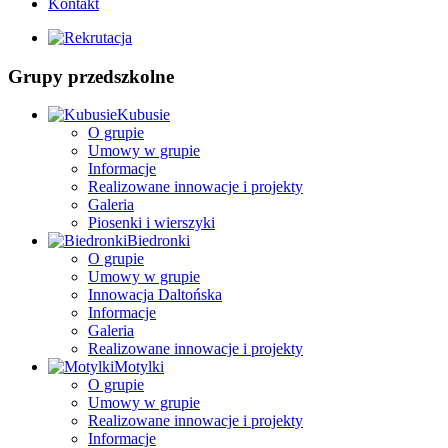
Kontakt
Grupy przedszkolne
Kubusie
O grupie
Umowy w grupie
Informacje
Realizowane innowacje i projekty
Galeria
Piosenki i wierszyki
Biedronki
O grupie
Umowy w grupie
Innowacja Daltońska
Informacje
Galeria
Realizowane innowacje i projekty
Motylki
O grupie
Umowy w grupie
Realizowane innowacje i projekty
Informacje